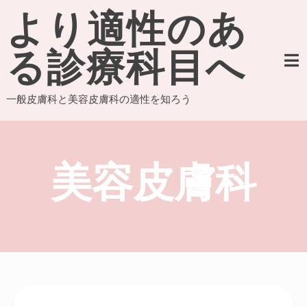
Skip
より適性のあ
to
content
る診療科目へ
一般皮膚科と美容皮膚科の適性を知ろう
美容皮膚科