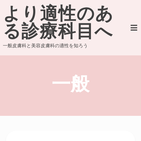
Skip
より適性のあ
to
content
る診療科目へ
一般皮膚科と美容皮膚科の適性を知ろう
一般