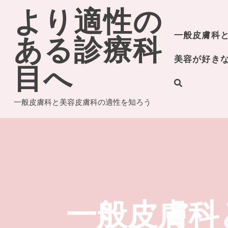
Skip
より適性の
to
content
一般皮膚科
ある診療科
美容が好き
目へ
一般皮膚科と美容皮膚科の適性を知ろう
一般皮膚科